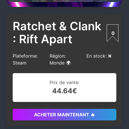
Ratchet & Clank
0
: Rift Apart
Plateforme:
Région:
En stock: ❌
Steam
Monde 🌍
Prix de vente:
44.64€
ACHETER MAINTENANT 🔥