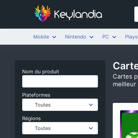
Mobile
Nintendo
PC
Plays
Cart
Nom du produit
Cartes p
meilleur 
Plateformes
Régions