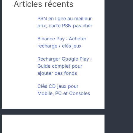
Articles récents
PSN en ligne au meilleur
prix, carte PSN pas cher
Binance Pay : Acheter
recharge / clés jeux
Recharger Google Play :
Guide complet pour
ajouter des fonds
Clés CD jeux pour
Mobile, PC et Consoles