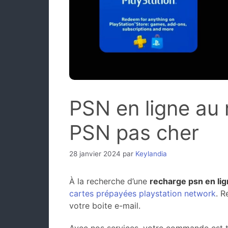
PSN en ligne au m
PSN pas cher
28 janvier 2024
par
Keylandia
À la recherche d’une
recharge psn en li
cartes prépayées playstation network
. R
votre boite e-mail.