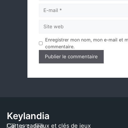
E-
mail
Site
web
Enregistrer mon nom, mon e-mail et m
commentaire.
Keylandia
Cartes cadeaux et clés de jeux